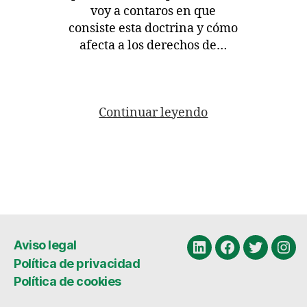
voy a contaros en que
consiste esta doctrina y cómo
afecta a los derechos de…
Continuar leyendo
Aviso legal
Linkedin
Facebook
Twitter
Ins
Política de privacidad
Política de cookies