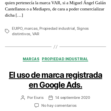
quien pertenecía la marca VAR, si a Miguel Ángel Galán
Castellanos o a Mediapro, de cara a poder comercializar
dicha […]
EUIPO
,
marcas
,
Propiedad industrial
,
Signos
Etiquetas
distintivos
,
VAR
Categorías
MARCAS
PROPIEDAD INDUSTRIAL
El uso de marca registrada
en Google Ads.
Por
Eiuris
14 septiembre 2020
Autor
Fecha
de
de
en
No hay comentarios
la
la
El