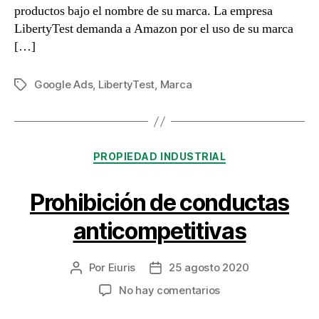
productos bajo el nombre de su marca. La empresa
LibertyTest demanda a Amazon por el uso de su marca
[…]
Google Ads
,
LibertyTest
,
Marca
Etiquetas
Categorías
PROPIEDAD INDUSTRIAL
Prohibición de conductas
anticompetitivas
Por
Eiuris
25 agosto 2020
Autor
Fecha
de
de
en
No hay comentarios
la
la
Prohibición
entrada
entrada