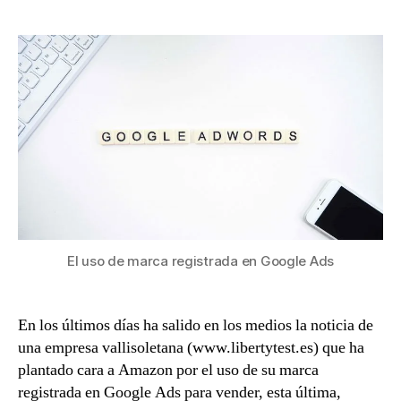
entrada
entrada
uso
de
marca
registrada
en
Google
Ads.
El uso de marca registrada en Google Ads
En los últimos días ha salido en los medios la noticia de
una empresa vallisoletana (www.libertytest.es) que ha
plantado cara a Amazon por el uso de su marca
registrada en Google Ads para vender, esta última,