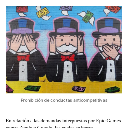
de
conductas
anticompetitivas
Prohibición de conductas anticompetitivas
En relación a las demandas interpuestas por Epic Games
contra Apple y Google, las cuales se basan