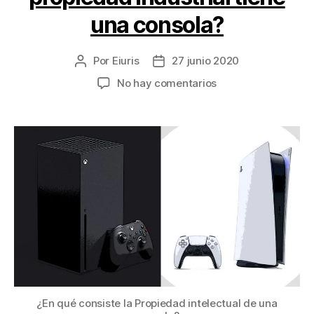
una consola?
Por
Eiuris
27 junio 2020
Autor
Fecha
de
de
en
No hay comentarios
la
la
¿Qué
entrada
entrada
derechos
de
propiedad
industrial
tiene
una
consola?
¿En qué consiste la Propiedad intelectual de una