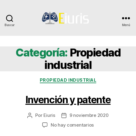
Buscar
Menú
Eiuris
Categoría:
Propiedad
industrial
Categorías
PROPIEDAD INDUSTRIAL
Invención y patente
Por
Eiuris
9 noviembre 2020
Autor
Fecha
de
de
en
No hay comentarios
la
la
Invención
entrada
entrada