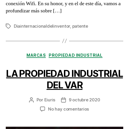
conexión Wifi. En su honor, y en el de este día, vamos a
profundizar más sobre […]
Diainternacionaldelinventor
,
patente
Etiquetas
Categorías
MARCAS
PROPIEDAD INDUSTRIAL
LA PROPIEDAD INDUSTRIAL
DEL VAR
Por
Eiuris
9 octubre 2020
Autor
Fecha
de
de
en
No hay comentarios
la
la
LA
entrada
entrada
PROPIEDAD
INDUSTRIAL