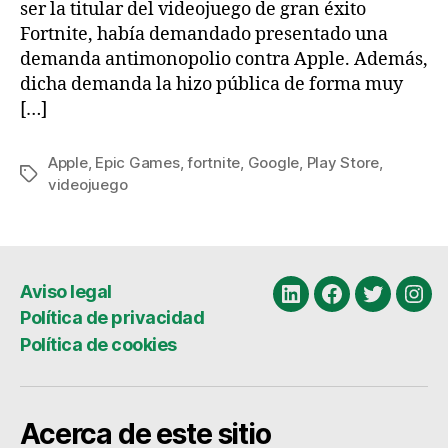
ser la titular del videojuego de gran éxito
Fortnite, había demandado presentado una
demanda antimonopolio contra Apple. Además,
dicha demanda la hizo pública de forma muy
[…]
Apple
,
Epic Games
,
fortnite
,
Google
,
Play Store
,
Etiquetas
videojuego
Aviso legal
Linkedin
Facebook
Twitter
Ins
Política de privacidad
Política de cookies
Acerca de este sitio