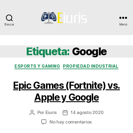
Buscar
Menú
Eiuris
Etiqueta:
Google
Categorías
ESPORTS Y GAMING
PROPIEDAD INDUSTRIAL
Epic Games (Fortnite) vs.
Apple y Google
Por
Eiuris
14 agosto 2020
Autor
Fecha
de
de
en
No hay comentarios
la
la
Epic
entrada
entrada