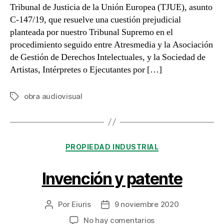
Tribunal de Justicia de la Unión Europea (TJUE), asunto
C-147/19, que resuelve una cuestión prejudicial
planteada por nuestro Tribunal Supremo en el
procedimiento seguido entre Atresmedia y la Asociación
de Gestión de Derechos Intelectuales, y la Sociedad de
Artistas, Intérpretes o Ejecutantes por […]
obra audiovisual
Etiquetas
Categorías
PROPIEDAD INDUSTRIAL
Invención y patente
Por
Eiuris
9 noviembre 2020
Autor
Fecha
de
de
en
No hay comentarios