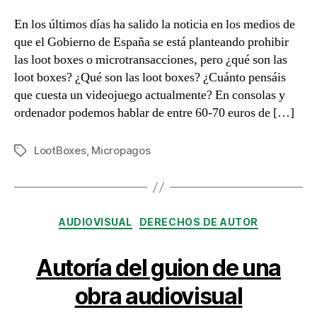
prohibición
de
En los últimos días ha salido la noticia en los medios de
las
que el Gobierno de España se está planteando prohibir
loot
las loot boxes o microtransacciones, pero ¿qué son las
boxes
loot boxes? ¿Qué son las loot boxes? ¿Cuánto pensáis
que cuesta un videojuego actualmente? En consolas y
ordenador podemos hablar de entre 60-70 euros de […]
LootBoxes
,
Micropagos
Etiquetas
Categorías
AUDIOVISUAL
DERECHOS DE AUTOR
Autoría del guion de una
obra audiovisual