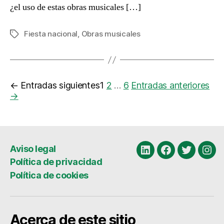
¿el uso de estas obras musicales […]
Fiesta nacional
,
Obras musicales
Etiquetas
Paginación
←
Entradas
siguientes
1
2
…
6
Entradas
anteriores
→
de
entradas
Aviso legal
Linkedin
Facebook
Twitter
Ins
Política de privacidad
Política de cookies
Acerca de este sitio