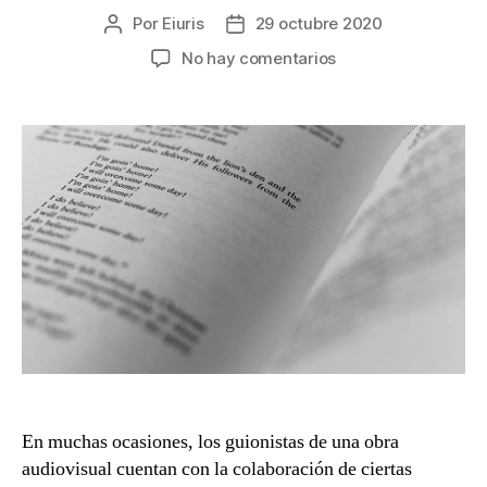
Por
Eiuris
29 octubre 2020
Autor
Fecha
de
de
en
No hay comentarios
la
la
Autoría
entrada
entrada
del
guion
de
una
obra
audiovisual
En muchas ocasiones, los guionistas de una obra
audiovisual cuentan con la colaboración de ciertas