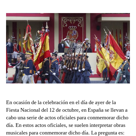
Uso
entrada
entrada
de
obras
musicales
en
actos
oficiales.
En ocasión de la celebración en el día de ayer de la
Fiesta Nacional del 12 de octubre, en España se llevan a
cabo una serie de actos oficiales para conmemorar dicho
día. En estos actos oficiales, se suelen interpretar obras
musicales para conmemorar dicho día. La pregunta es: