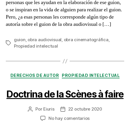
personas que les ayudan en la elaboración de ese guion,
o se inspiran en la vida de alguien para realizar el guion.
Pero, ¿a esas personas les corresponde algún tipo de
autoría sobre el guion de la obra audiovisual o […]
guion
,
obra audiovisual
,
obra cinematográfica
,
Etiquetas
Propiedad intelectual
Categorías
DERECHOS DE AUTOR
PROPIEDAD INTELECTUAL
Doctrina de la Scènes à faire
Por
Eiuris
22 octubre 2020
Autor
Fecha
de
de
en
No hay comentarios
la
la
Doctrina
entrada
entrada