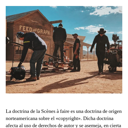
de
la
Scènes
à
faire
La doctrina de la Scènes à faire es una doctrina de origen
norteamericana sobre el «copyright». Dicha doctrina
afecta al uso de derechos de autor y se asemeja, en cierta