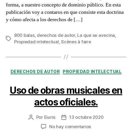
forma, a nuestro concepto de dominio público. En esta
publicación voy a contaros en que consiste esta doctrina
y cómo afecta a los derechos de […]
800 balas
,
derechos de autor
,
La que se avecina
,
Etiquetas
Propiedad intelectual
,
Scènes à faire
Categorías
DERECHOS DE AUTOR
PROPIEDAD INTELECTUAL
Uso de obras musicales en
actos oficiales.
Por
Eiuris
13 octubre 2020
Autor
Fecha
de
de
en
No hay comentarios
la
la