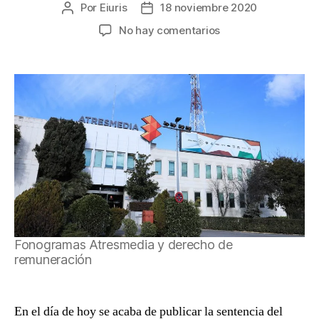
Por
Eiuris
18 noviembre 2020
Autor
Fecha
de
de
en
No hay comentarios
la
la
Fonogramas
entrada
entrada
en
obras
audiovisuales
y
el
derecho
de
remuneración
(Asunto
Atresmedia
v.
AGEDI
Fonogramas Atresmedia y derecho de
&
remuneración
AIE).
En el día de hoy se acaba de publicar la sentencia del