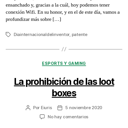
ensanchado y, gracias a la cuál, hoy podemos tener
conexión Wifi. En su honor, y en el de este día, vamos a
profundizar más sobre […]
Diainternacionaldelinventor
,
patente
Etiquetas
Categorías
ESPORTS Y GAMING
La prohibición de las loot
boxes
Por
Eiuris
5 noviembre 2020
Autor
Fecha
de
de
en
No hay comentarios
la
la
La
entrada
entrada