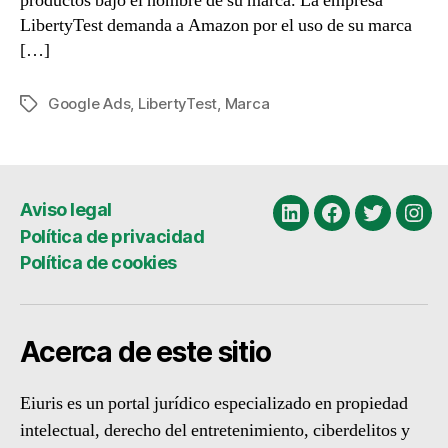
productos bajo el nombre de su marca. La empresa
LibertyTest demanda a Amazon por el uso de su marca
[…]
Google Ads
,
LibertyTest
,
Marca
Etiquetas
Aviso legal
Linkedin
Facebook
Twitter
Ins
Política de privacidad
Política de cookies
Acerca de este sitio
Eiuris es un portal jurídico especializado en propiedad
intelectual, derecho del entretenimiento, ciberdelitos y