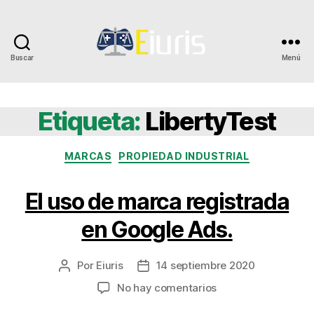
Buscar
Menú
Eiuris
Etiqueta:
LibertyTest
Categorías
MARCAS
PROPIEDAD INDUSTRIAL
El uso de marca registrada
en Google Ads.
Por
Eiuris
14 septiembre 2020
Autor
Fecha
de
de
en
No hay comentarios
la
la
El
entrada
entrada