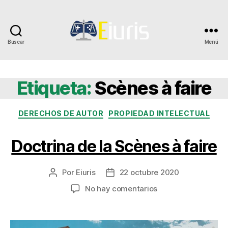
Buscar
Menú
Eiuris
Etiqueta:
Scènes à faire
Categorías
DERECHOS DE AUTOR
PROPIEDAD INTELECTUAL
Doctrina de la Scènes à faire
Por
Eiuris
22 octubre 2020
Autor
Fecha
de
de
en
No hay comentarios
la
la
Doctrina
entrada
entrada
de
la