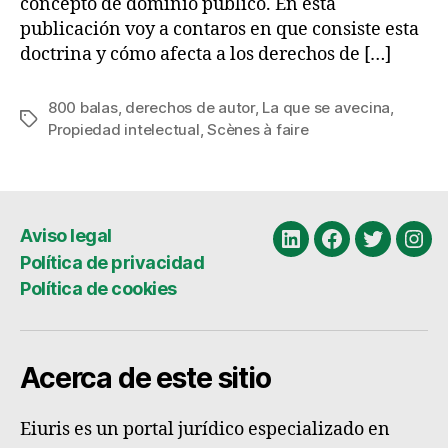
concepto de dominio público. En esta
publicación voy a contaros en que consiste esta
doctrina y cómo afecta a los derechos de […]
800 balas
,
derechos de autor
,
La que se avecina
,
Etiquetas
Propiedad intelectual
,
Scènes à faire
Aviso legal
Linkedin
Facebook
Twitter
Ins
Política de privacidad
Política de cookies
Acerca de este sitio
Eiuris es un portal jurídico especializado en