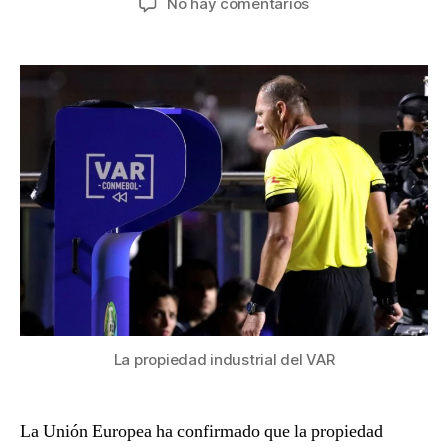
en
No hay comentarios
la
la
LA
entrada
entrada
PROPIEDAD
INDUSTRIAL
DEL
VAR
La propiedad industrial del VAR
La Unión Europea ha confirmado que la propiedad