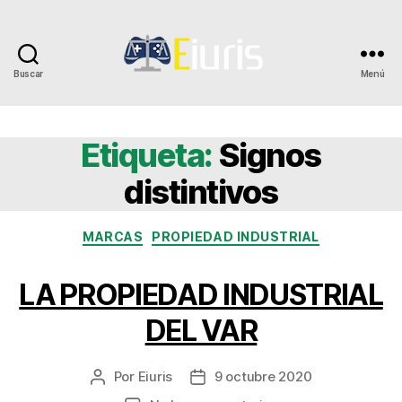
Buscar
Menú
Eiuris
Etiqueta:
Signos
distintivos
Categorías
MARCAS
PROPIEDAD INDUSTRIAL
LA PROPIEDAD INDUSTRIAL
DEL VAR
Por
Eiuris
9 octubre 2020
Autor
Fecha
de
de