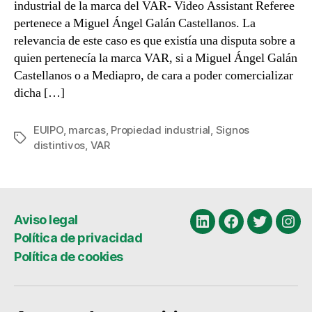
industrial de la marca del VAR- Video Assistant Referee
pertenece a Miguel Ángel Galán Castellanos. La
relevancia de este caso es que existía una disputa sobre a
quien pertenecía la marca VAR, si a Miguel Ángel Galán
Castellanos o a Mediapro, de cara a poder comercializar
dicha […]
EUIPO
,
marcas
,
Propiedad industrial
,
Signos
Etiquetas
distintivos
,
VAR
Aviso legal
Linkedin
Facebook
Twitter
Ins
Política de privacidad
Política de cookies